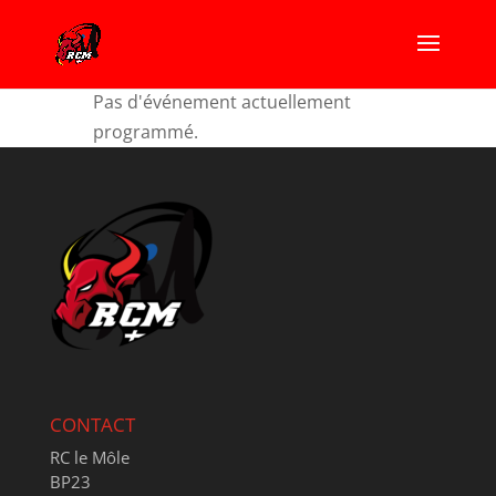
Pas d'événement actuellement
programmé.
CONTACT
RC le Môle
BP23