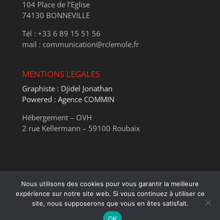
104 Place de l’Eglise
74130 BONNEVILLE
Tél : +33 6 89 15 51 56
mail : communication@rclemole.fr
MENTIONS LEGALES
Graphiste : Djidel Jonathan
Powered : Agence COMMIN
Hébergement – OVH
2 rue Kellermann – 59100 Roubaix
Nous utilisons des cookies pour vous garantir la meilleure
expérience sur notre site web. Si vous continuez à utiliser ce
site, nous supposerons que vous en êtes satisfait.
Powered by J2C - Copyright ©2025 Agence Commin - All
OK
Rights Reserved.