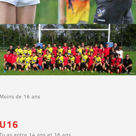
Moins de 16 ans
U16
Tu as entre 14 ans et 16 ans …